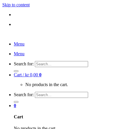
Skip to content
DK
NO
DK
NO
Menu
Menu
Search for:
Cart /
kr
0,00
0
No products in the cart.
Search for:
0
Cart
No products in the cart.