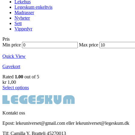
Lekehus
Legeskum enkeltvis
Madrasser
Nyheter
Sett
Vippedyr
Pris
Min price
Max price
Quick View
Gavekort
Rated
1.00
out of 5
kr
1,00
Select options
Kontakt oss
Epost: lekeuniverset@gmail.com eller lekeuniverset@legeskum.dk
Tlf: Camilla Y. Bratteli 45270013