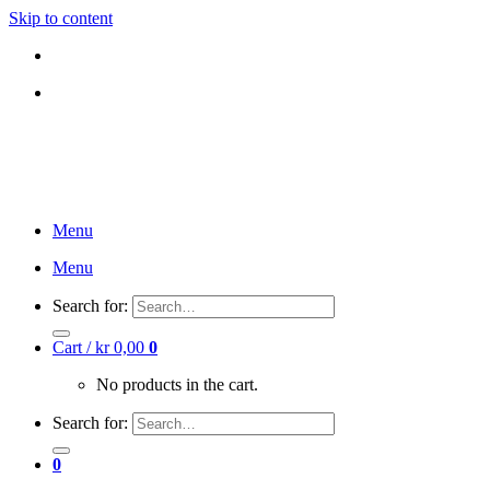
Skip to content
DK
NO
DK
NO
Menu
Menu
Search for:
Cart /
kr
0,00
0
No products in the cart.
Search for:
0