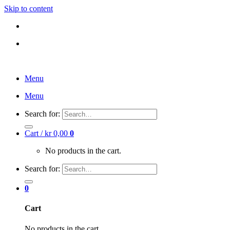
Skip to content
DK
NO
DK
NO
Menu
Menu
Search for:
Cart /
kr
0,00
0
No products in the cart.
Search for:
0
Cart
No products in the cart.