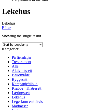
Lekehus
Lekehus
Filter
Showing the single result
Kategorier
På fjernlager
Tresortiment
Alle
Aktivitetssett
Ballområde
Byggesett
Kampanje/tilbud
Krabbe - Klatresett
Læringssett
Lekehus
Legeskum enkeltvis
Madrasser