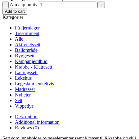
Alma quantity
Add to cart
Kategorier
På fjernlager
Tresortiment
Alle
Aktivitetssett
Ballområde
Byggesett
Kampanje/tilbud
Krabbe - Klatresett
Læringssett
Lekehus
Legeskum enkeltvis
Madrasser
Nyheter
Sett
Vippedyr
Description
Additional information
Reviews (0)
Sett som inneholder byggeelementer samt klosser til å krabbe og skli