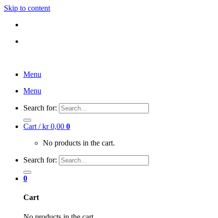
Skip to content
DK
NO
DK
NO
Menu
Menu
Search for:
Cart /
kr
0,00
0
No products in the cart.
Search for:
0
Cart
No products in the cart.