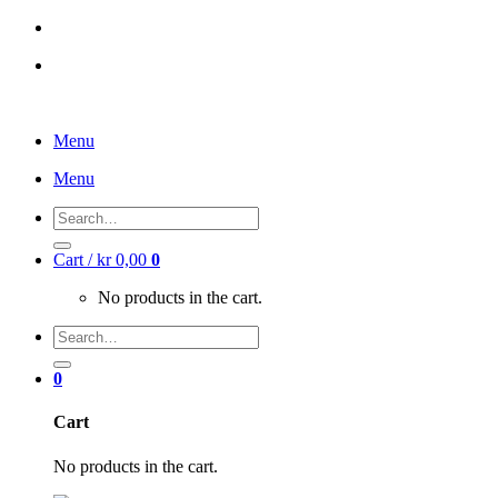
Skip
DK
NO
to
content
DK
NO
Menu
Menu
Search
for:
Cart /
kr
0,00
0
No products in the cart.
Search
for:
0
Cart
No products in the cart.