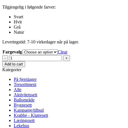
Tilgjengelig i følgende farver:
Svart
Hvit
Grå
Natur
Leveringstid: 7-10 virkedager når på lager.
Fargevalg
Clear
Foldbart
læringstårn
Add to cart
Modern
Kategorier
quantity
På fjernlager
Tresortiment
Alle
Aktivitetssett
Ballområde
Byggesett
Kampanje/tilbud
Krabbe - Klatresett
Læringssett
Lekehus