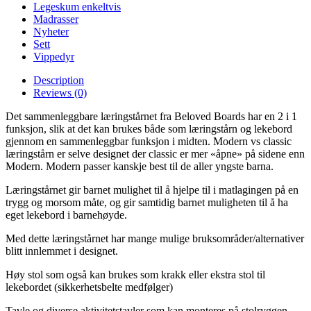
Legeskum enkeltvis
Madrasser
Nyheter
Sett
Vippedyr
Description
Reviews (0)
Det sammenleggbare læringstårnet fra Beloved Boards har en 2 i 1
funksjon, slik at det kan brukes både som læringstårn og lekebord
gjennom en sammenleggbar funksjon i midten. Modern vs classic
læringstårn er selve designet der classic er mer «åpne» på sidene enn
Modern. Modern passer kanskje best til de aller yngste barna.
Læringstårnet gir barnet mulighet til å hjelpe til i matlagingen på en
trygg og morsom måte, og gir samtidig barnet muligheten til å ha
eget lekebord i barnehøyde.
Med dette læringstårnet har mange mulige bruksområder/alternativer
blitt innlemmet i designet.
Høy stol som også kan brukes som krakk eller ekstra stol til
lekebordet (sikkerhetsbelte medfølger)
Tavle og diverse aktivitetstavler som kan monteres på stolryggen.